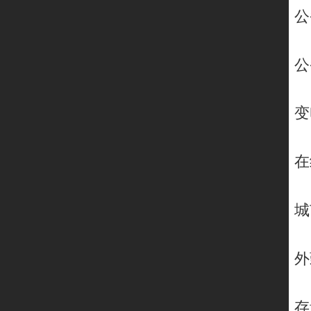
公
公
变
在
城
外
存